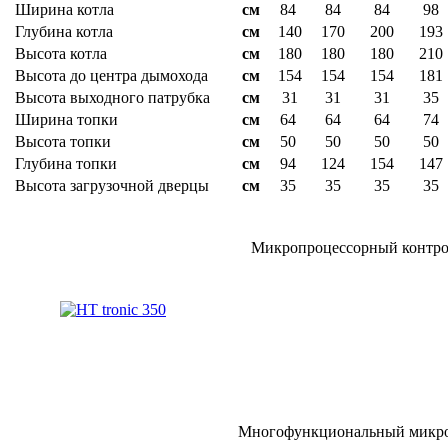
Ширина котла
см
84
84
84
98
Глубина котла
см
140
170
200
193
Высота котла
см
180
180
180
210
Высота до центра дымохода
см
154
154
154
181
Высота выходного патрубка
см
31
31
31
35
Ширина топки
см
64
64
64
74
Высота топки
см
50
50
50
50
Глубина топки
см
94
124
154
147
Высота загрузочной дверцы
см
35
35
35
35
Микропроцессорный контролл
Многофункциональный микропр