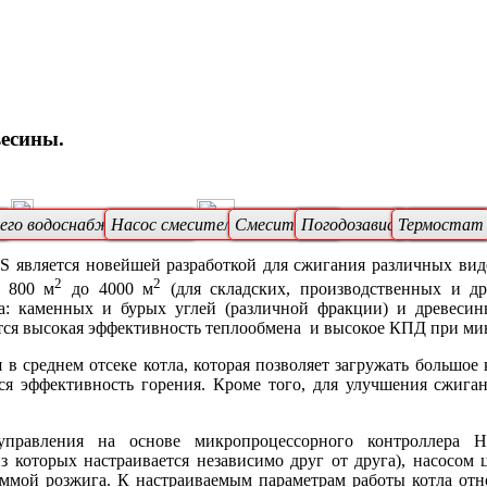
весины.
)
чего водоснабжения (ГВС)
Насос смесительного клапана
Смесительный клапан
Погодозависимая автом
Термостат
Термост
является новейшей разработкой для сжигания различных видов
2
2
т 800 м
до 4000 м
(для складских, производственных и др
а: каменных и бурых углей (различной фракции) и древесины 
ется высокая эффективность теплообмена и высокое КПД при м
в среднем отсеке котла, которая позволяет загружать большое
ся эффективность горения. Кроме того, для улучшения сжиган
управления на основе микропроцессорного контроллера 
з которых настраивается независимо друг от друга), насосом 
ммой розжига. К настраиваемым параметрам работы котла относ