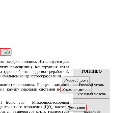
атика
ат
 твердого топлива. Используется для
угих помещений). Конструкция котла
ТОПЛИВО
(дров, обрезков деревопереработки).
инимальном конденсатообразовании.
Рядовой уголь
 количество топлива. Процесс сжигания
Рядовой уголь
ия, камеру снабдили системой подачи
Угольная мелочь
Угольная мелочь
HT tronic 350. Микропроцессорный
центрального отопления (ЦО), насосом
Древесина
ятся: температура котла, температура
Древесина