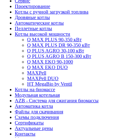
Сервис
Проектирование
Котлы с ручной загрузкой топлива
Дровяные котлы
Автоматические котлы
Пеллетные котлы
Котлы высокой мощности
Q MAX PLUS 90-350 кВт
Q MAX PLUS DR 90-350 кВт
Q PLUS AGRO 30-100 кВт
Q PLUS AGRO B 150-300 кВт
Q MAX EKO 90-1000
Q MAX EKO DUO
MAXPell
MAXPell DUO
HT MegaBio by Ventil
Котлы на биомассе
Модульная котельная
AZB - Система для сжигания биомассы
Автоматика котла
Файлы для скачивания
Схемы подключения
Сертификаты
Актуальные цены
Контакты