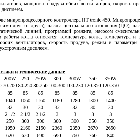
тиляторов, мощность наддува обоих вентиляторов, скорость п
 дисплеем.
ве микропроцессорного контроллера HT tronic 450. Микропроце
исимо друг от друга), насоса центрального отопления (ЦО), н
статической линией, программой розжига, насосом смеситель
 работы котла относятся: температура котла, температура и 
 обоих вентиляторов, скорость продува, режим и параметры
вухстрочным дисплеем.
стики и технические данные
200W
250
250W
300
300W
350
350W
0
70-200
80-250
80-250
100-300
100-230
120-350
120-350
85
85
85
85
85
85
85
1040
1060
1160
1180
1280
1300
1400
32
30
30
32
32
30
30
2 1/2
2 1/2
2 1/2
3
3
3
3
250
300
300
300
300
350
350
1950
2160
2150
2360
2350
2670
2650
620
620
690
690
760
760
840