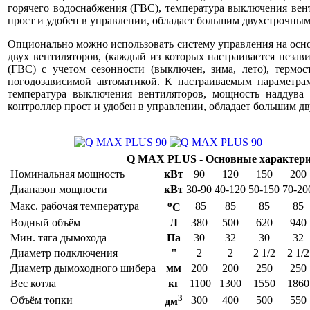
горячего водоснабжения (ГВС), температура выключения вен
прост и удобен в управлении, обладает большим двухстрочным
Опционально можно использовать систему управления на осно
двух вентиляторов, (каждый из которых настраивается незав
(ГВС) с учетом сезонности (выключен, зима, лето), термо
погодозависимой автоматикой. К настраиваемым параметрам
температура выключения вентиляторов, мощность наддува
контроллер прост и удобен в управлении, обладает большим д
Q MAX PLUS - Основные характери
Номинальная мощность
кВт
90
120
150
200
Диапазон мощности
кВт
30-90
40-120
50-150
70-20
o
Макс. рабочая температура
85
85
85
85
C
Водный объём
Л
380
500
620
940
Мин. тяга дымохода
Па
30
32
30
32
Диаметр подключения
"
2
2
2 1/2
2 1/2
Диаметр дымоходного шибера
мм
200
200
250
250
Вес котла
кг
1100
1300
1550
1860
3
Объём топки
300
400
500
550
дм