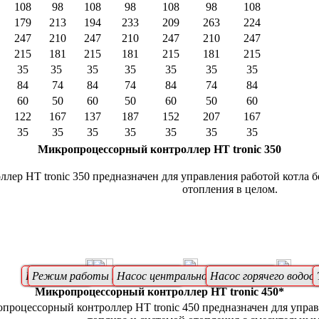
108
98
108
98
108
98
108
179
213
194
233
209
263
224
247
210
247
210
247
210
247
215
181
215
181
215
181
215
35
35
35
35
35
35
35
84
74
84
74
84
74
84
60
50
60
50
60
50
60
122
167
137
187
152
207
167
35
35
35
35
35
35
35
Микропроцессорный контроллер
HT tronic 350
ер HT tronic 350 предназначен для управления работой котла 
отопления в целом.
Вентилятор
Режим работы на колосниках
Насос центрального отопления
Насос горячего водос
Микропроцессорный контроллер
HT tronic 450*
оцессорный контроллер HT tronic 450 предназначен для управл