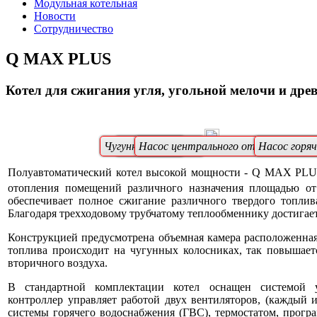
Модульная котельная
Новости
Сотрудничество
Q MAX PLUS
Котел для сжигания угля, угольной мелочи и дре
Чугунные колосники
Вентилятор
Насос центрального отопления (ЦО
Насос горя
Полуавтоматический котел высокой мощности - Q MAX PLUS 
отопления помещений различного назначения площадью о
обеспечивает полное сжигание различного твердого топлив
Благодаря трехходовому трубчатому теплообменнику достига
Конструкцией предусмотрена объемная камера расположенная 
топлива происходит на чугунных колосниках, так повышает
вторичного воздуха.
В стандартной комплектации котел оснащен системой 
контроллер управляет работой двух вентиляторов, (каждый и
системы горячего водоснабжения (ГВС), термостатом, програ