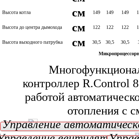
см
Высота котла
149
149
149
см
Высота до центра дымохода
122
122
122
см
Высота выходного патрубка
30,5
30,5
30,5
Микропроцессор
Многофункциона
контроллер R.Control 
работой автоматическо
отопления с 
Управление автоматическ
Управление вентилятором
Управ