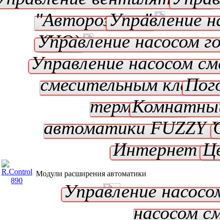
"Авторозжиг"
Управление н
Управление насосом г
(ЦО)
Управление насосом см
смесительным клапан
Пог
термостат
Комнатны
автоматики
FUZZY 
Интернет мо
Ц
Модули расширения автоматики
Управление насосо
насосом с