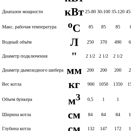
кВт
Диапазон мощности
25-80
30-100
35-120
45
o
C
Макс. рабочая температура
85
85
85
Л
Водный объём
250
370
490
"
Диаметр подключения
2 1/2
2 1/2
2 1/2
мм
Диаметр дымоходного шибера
200
200
200
кг
Вес котла
900
1050
1350
1
3
м
Объем бункера
0,5
1
1
см
Ширина котла
84
84
84
см
Глубина котла
132
147
172