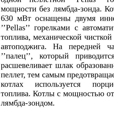
мощности без лямбда-зонда.
Ко
630 мВт оснащены двумя инн
’’Pellas’’ горелками с автома
топлива, механической чисткой 
автоподжига. На передней ч
’’палец’’, который приводи
расшевеливает шлак образованн
пеллет, тем самым предотвраща
котлах используется порц
топлива.
Котлы с мощностью от
лямбда-зондом.