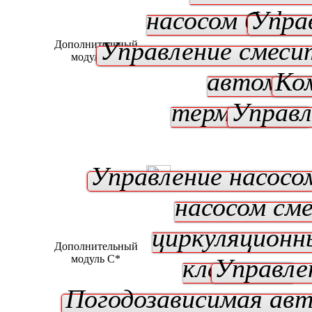
насосом буфе
Упра
Управление смеси
Дополнительный
модуль B*
автомат
Ко
термостат
Управл
Управление насосо
насосом см
циркуляционн
Дополнительный
модуль C*
клапаном
Управле
Погодозависимая ав