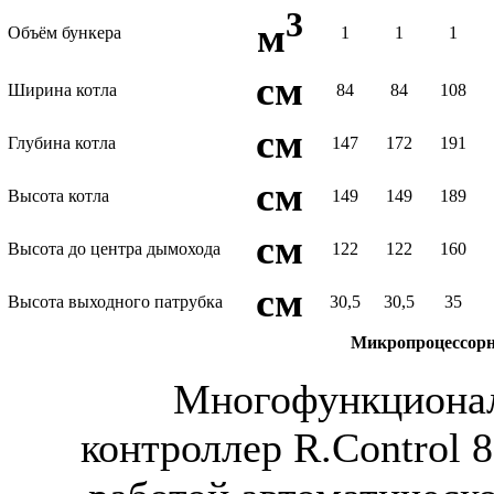
3
м
Объём бункера
1
1
1
см
Ширина котла
84
84
108
см
Глубина котла
147
172
191
см
Высота котла
149
149
189
см
Высота до центра дымохода
122
122
160
см
Высота выходного патрубка
30,5
30,5
35
Микропроцессор
Многофункциона
контроллер R.Control 