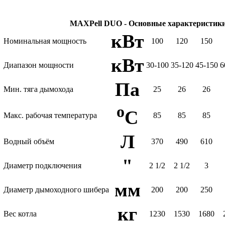
MAXPell DUO - Основные характеристики
кВт
Номинальная мощность
100
120
150
кВт
Диапазон мощности
30-100
35-120
45-150
6
Па
Мин. тяга дымохода
25
26
26
o
C
Макс. рабочая температура
85
85
85
Л
Водный объём
370
490
610
"
Диаметр подключения
2 1/2
2 1/2
3
мм
Диаметр дымоходного шибера
200
200
250
кг
Вес котла
1230
1530
1680