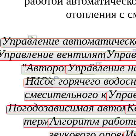
работой автоматическо
отопления с 
Управление автоматическ
Управление вентилятором
Управ
"Авторозжиг"
Управление н
Насос горячего водос
(ЦО)
смесительного клапан
Упра
Погодозависимая автом
К
термостат
Алгоритм работ
звукового опове
И