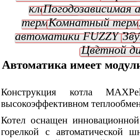
клапаном
Погодозависимая 
термостат
Комнатный тер
автоматики FUZZY LO
Зву
модуль
Цветной д
Автоматика имеет модул
Конструкция котла MAXP
высокоэффективном теплообменн
Котел оснащен инновационной п
горелкой с автоматической ш