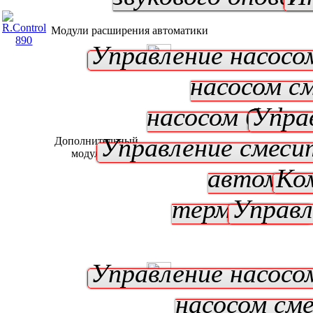
Модули расширения автоматики
Управление насосо
насосом с
насосом буфе
Упра
Управление смеси
Дополнительный
модуль B*
автомат
Ко
термостат
Управл
Управление насосо
насосом см