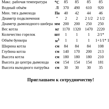
o
Макс. рабочая температура
85
85
85
85
C
Водный объём
Л
370
490
610
920
Мин. тяга дымохода
Па
40
42
44
46
Диаметр подключения
"
2
2
2 1/2
2 1/2
Диаметр дымоходного шибера
мм
200
200
250
250
Вес котла
кг
1170
1320
1470
2220
Количество горелок
шт
1
1
1
2/1*
3
Объём бункера
1
1
1
1+1/1*
м
Ширина котла
см
84
84
84
108
Глубина котла
см
140
170
200
213
Высота котла
см
180
180
180
210
Высота до центра дымохода
см
154
154
154
181
Высота выходного патрубка
см
30
30
30
35
Приглашаем к сотрудничеству!