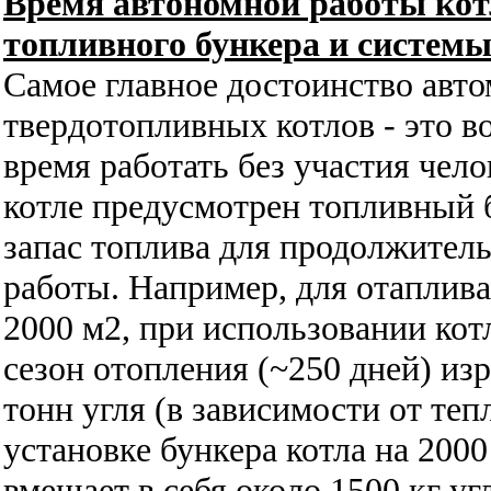
Время автономной работы кот
топливного бункера и системы
Самое главное достоинство авт
твердотопливных котлов - это 
время работать без участия чело
котле предусмотрен топливный 
запас топлива для продолжител
работы. Например, для отаплив
2000 м2,
при использовании котл
сезон отопления (~250 дней) изр
тонн угля (в зависимости от те
установке бункера котла на 2000
вмещает в себя около 1500 кг уг