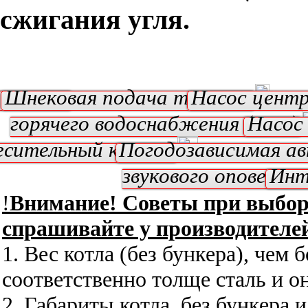
сжигания угля.
илятор
Шнековая подача топлива
Насос центр
горячего водоснабжения (ГВС)
Насос
сительный клапан
Погодозависимая а
звукового оповещен
Инт
!
Внимание! Советы при выборе
спрашивайте у производителей
1. Вес котла (без бункера), чем 
соответственно толще сталь и о
2. Габариты котла, без бункера 