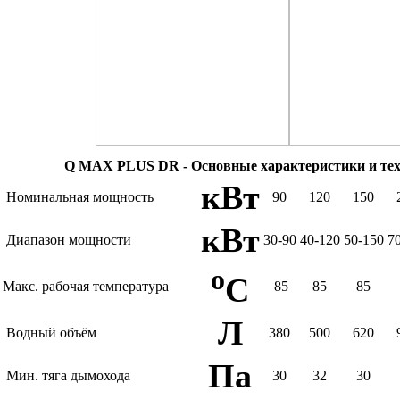
Q MAX PLUS DR - Основные характеристики и тех
кВт
Номинальная мощность
90
120
150
кВт
Диапазон мощности
30-90
40-120
50-150
7
o
C
Макс. рабочая температура
85
85
85
Л
Водный объём
380
500
620
Па
Мин. тяга дымохода
30
32
30