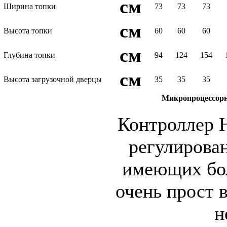
см
Ширина топки
73
73
73
см
Высота топки
60
60
60
см
Глубина топки
94
124
154
см
Высота загрузочной дверцы
35
35
35
Микропроцессорн
Контроллер H
регулирован
имеющих бо
очень прост 
н