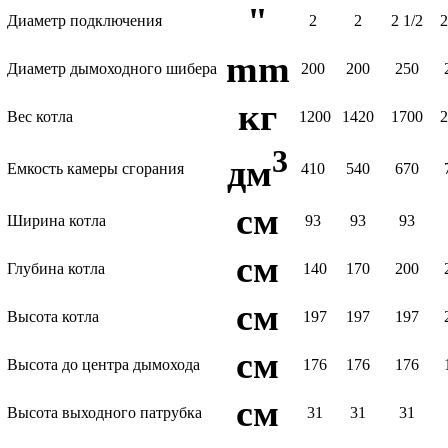
"
Диаметр подключения
2
2
2 1/2
2
mm
Диаметр дымоходного шибера
200
200
250
кг
Вес котла
1200
1420
1700
3
дм
Емкость камеры сгорания
410
540
670
см
Ширина котла
93
93
93
см
Глубина котла
140
170
200
см
Высота котла
197
197
197
см
Высота до центра дымохода
176
176
176
см
Высота выходного патрубка
31
31
31