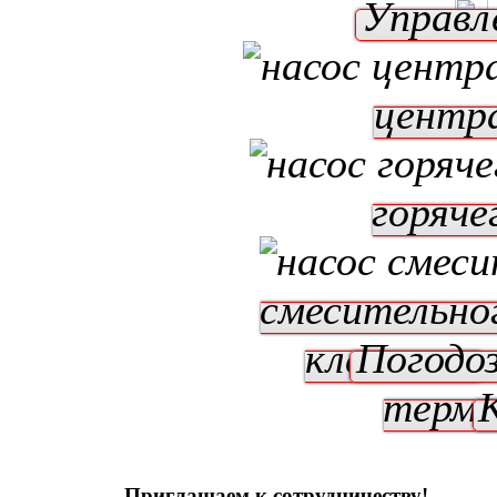
Управл
центр
горяче
смесительно
клапаном
Погодо
терм
Приглашаем к сотрудничеству!