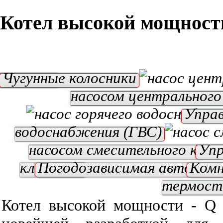
Котел высокой мощност
тилятор
Чугунные колосники
насосом центрального
Управ
водоснабжения (ГВС)
насосом смесительного клап
Упр
клапаном
Погодозависимая автомат
Ком
термос
Котел высокой мощности - 