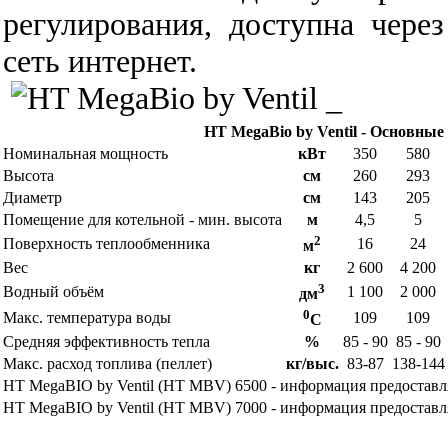
регулирования, доступна чере
сеть интернет.
_
HT MegaBio by Ventil - Основные
Номинальная мощность
кВт
350
580
Высота
см
260
293
Диаметр
см
143
205
Помещение для котельной - мин. высота
м
4,5
5
2
Поверхность теплообменника
16
24
м
Вес
кг
2 600
4 200
3
Водный объём
1 100
2 000
дм
0
Макс. температура воды
109
109
C
Средняя эффективность тепла
%
85 - 90
85 - 90
Макс. расход топлива (пеллет)
кг/выс.
83-87
138-144
HT MegaBIO by Ventil (HT MBV) 6500 - информация предоставля
HT MegaBIO by Ventil (HT MBV) 7000 - информация предоставля